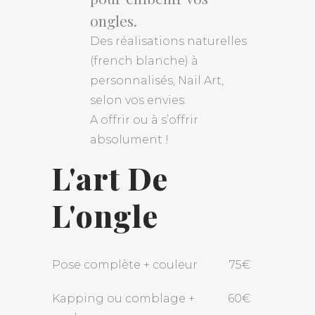
ongles.
Des réalisations naturelles
(french blanche) à
personnalisés, Nail Art,
selon vos envies.
A offrir ou à s’offrir
absolument !
L'art De
L'ongle
Pose complète + couleur
75€
Kapping ou comblage +
60€