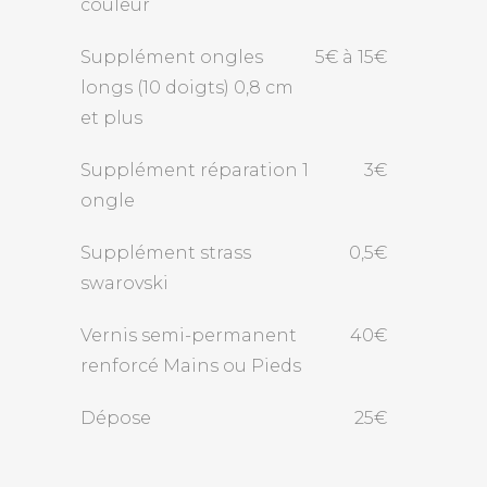
couleur
Supplément ongles
5€ à 15€
longs (10 doigts) 0,8 cm
et plus
Supplément réparation 1
3€
ongle
Supplément strass
0,5€
swarovski
Vernis semi-permanent
40€
renforcé Mains ou Pieds
Dépose
25€